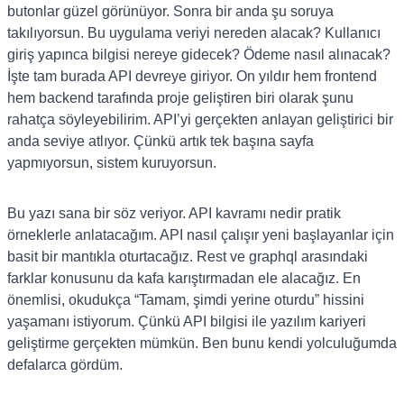
butonlar güzel görünüyor. Sonra bir anda şu soruya
takılıyorsun. Bu uygulama veriyi nereden alacak? Kullanıcı
giriş yapınca bilgisi nereye gidecek? Ödeme nasıl alınacak?
İşte tam burada API devreye giriyor. On yıldır hem frontend
hem backend tarafında proje geliştiren biri olarak şunu
rahatça söyleyebilirim. API’yi gerçekten anlayan geliştirici bir
anda seviye atlıyor. Çünkü artık tek başına sayfa
yapmıyorsun, sistem kuruyorsun.
Bu yazı sana bir söz veriyor. API kavramı nedir pratik
örneklerle anlatacağım. API nasıl çalışır yeni başlayanlar için
basit bir mantıkla oturtacağız. Rest ve graphql arasındaki
farklar konusunu da kafa karıştırmadan ele alacağız. En
önemlisi, okudukça “Tamam, şimdi yerine oturdu” hissini
yaşamanı istiyorum. Çünkü API bilgisi ile yazılım kariyeri
geliştirme gerçekten mümkün. Ben bunu kendi yolculuğumda
defalarca gördüm.