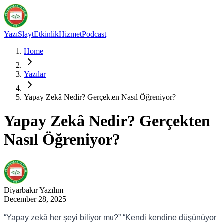
Yazı
Slayt
Etkinlik
Hizmet
Podcast
Home
Yazılar
Yapay Zekâ Nedir? Gerçekten Nasıl Öğreniyor?
Yapay Zekâ Nedir? Gerçekten
Nasıl Öğreniyor?
Diyarbakır
Yazılım
December 28, 2025
“Yapay zekâ her şeyi biliyor mu?” “Kendi kendine düşünüyor