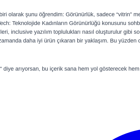
 biri olarak şunu öğrendim: Görünürlük, sadece “vitrin” mese
 Tech: Teknolojide Kadınların Görünürlüğü konusunu sohbe
mleri, inclusive yazılım toplulukları nasıl oluşturulur gib
 zamanda daha iyi ürün çıkaran bir yaklaşım. Bu yüzden cins
mda” diye arıyorsan, bu içerik sana hem yol gösterecek he