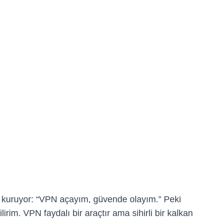
yi kuruyor: “VPN açayım, güvende olayım.” Peki
irim. VPN faydalı bir araçtır ama sihirli bir kalkan