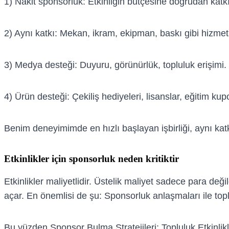
1) Nakit sponsorluk: Etkinliğin bütçesine doğrudan katkı
2) Aynı katkı: Mekan, ikram, ekipman, baskı gibi hizmet
3) Medya desteği: Duyuru, görünürlük, topluluk erişimi.
4) Ürün desteği: Çekiliş hediyeleri, lisanslar, eğitim kupo
Benim deneyimimde en hızlı başlayan işbirliği, aynı katk
Etkinlikler için sponsorluk neden kritiktir
Etkinlikler maliyetlidir. Üstelik maliyet sadece para d
açar. En önemlisi de şu: Sponsorluk anlaşmaları ile toplu
Bu yüzden Sponsor Bulma Stratejileri: Topluluk Etkinlikle