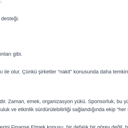
.
 desteği.
nları gibi.
ı ile olur. Çünkü şirketler “nakit” konusunda daha temkin
eğildir. Zaman, emek, organizasyon yükü. Sponsorluk, bu y
luk ve etkinlik sürdürülebilirliği sağlandığında ekip “her
rini Finanse Etmek konusu, bir defalık bir görev değil, bi