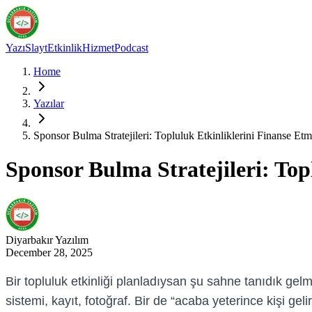
Yazı
Slayt
Etkinlik
Hizmet
Podcast
Home
Yazılar
Sponsor Bulma Stratejileri: Topluluk Etkinliklerini Finanse Et
Sponsor Bulma Stratejileri: Top
Diyarbakır
Yazılım
December 28, 2025
Bir topluluk etkinliği planladıysan şu sahne tanıdık ge
sistemi, kayıt, fotoğraf. Bir de “acaba yeterince kişi gel