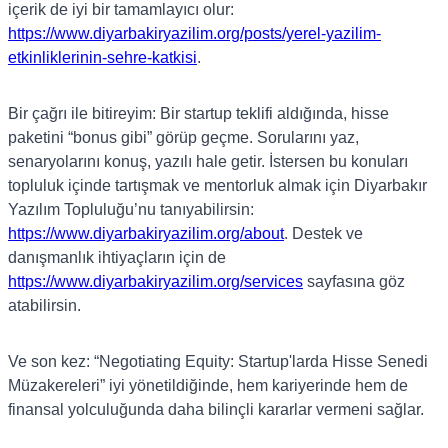
içerik de iyi bir tamamlayıcı olur:
https://www.diyarbakiryazilim.org/posts/yerel-yazilim-
etkinliklerinin-sehre-katkisi
.
Bir çağrı ile bitireyim: Bir startup teklifi aldığında, hisse
paketini “bonus gibi” görüp geçme. Sorularını yaz,
senaryolarını konuş, yazılı hale getir. İstersen bu konuları
topluluk içinde tartışmak ve mentorluk almak için Diyarbakır
Yazılım Topluluğu’nu tanıyabilirsin:
https://www.diyarbakiryazilim.org/about
. Destek ve
danışmanlık ihtiyaçların için de
https://www.diyarbakiryazilim.org/services
sayfasına göz
atabilirsin.
Ve son kez: “Negotiating Equity: Startup'larda Hisse Senedi
Müzakereleri” iyi yönetildiğinde, hem kariyerinde hem de
finansal yolculuğunda daha bilinçli kararlar vermeni sağlar.