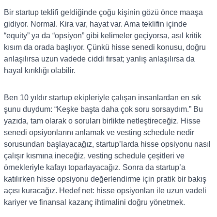
Bir startup teklifi geldiğinde çoğu kişinin gözü önce maaşa
gidiyor. Normal. Kira var, hayat var. Ama teklifin içinde
“equity” ya da “opsiyon” gibi kelimeler geçiyorsa, asıl kritik
kısım da orada başlıyor. Çünkü hisse senedi konusu, doğru
anlaşılırsa uzun vadede ciddi fırsat; yanlış anlaşılırsa da
hayal kırıklığı olabilir.
Ben 10 yıldır startup ekipleriyle çalışan insanlardan en sık
şunu duydum: “Keşke başta daha çok soru sorsaydım.” Bu
yazıda, tam olarak o soruları birlikte netleştireceğiz. Hisse
senedi opsiyonlarını anlamak ve vesting schedule nedir
sorusundan başlayacağız, startup’larda hisse opsiyonu nasıl
çalışır kısmına ineceğiz, vesting schedule çeşitleri ve
örnekleriyle kafayı toparlayacağız. Sonra da startup’a
katılırken hisse opsiyonu değerlendirme için pratik bir bakış
açısı kuracağız. Hedef net: hisse opsiyonları ile uzun vadeli
kariyer ve finansal kazanç ihtimalini doğru yönetmek.