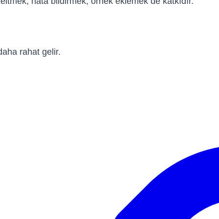
tmek, hata bildirmek, örnek eklemek de katkıdır.
aha rahat gelir.