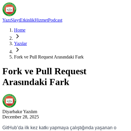
Yazı
Slayt
Etkinlik
Hizmet
Podcast
Home
Yazılar
Fork ve Pull Request Arasındaki Fark
Fork ve Pull Request
Arasındaki Fark
Diyarbakır
Yazılım
December 28, 2025
GitHub’da ilk kez katkı yapmaya çalıştığında yaşanan o