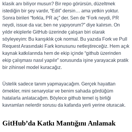
klasik anı biliyor musun? Bir repo görürsün, düzeltmek
istediğin bir şey vardır, “Edit” dersin… ama yetkin yoktur.
Sonra birileri “forkla, PR aç” der. Sen de “Fork neydi, PR
neydi, issue da var, ben ne yapıyorum?” diye kalırsın. On
yıldır ekiplerle GitHub üzerinde çalışan biri olarak
söyleyeyim: Bu karışıklık çok normal. Bu yazıda Fork ve Pull
Request Arasındaki Fark konusunu netleştireceğiz. Hem açık
kaynak katkılarında hem de ekip içinde “github üzerinden
ekip çalışması nasıl yapılır” sorusunda işine yarayacak pratik
bir zihinsel model kuracağız.
Üstelik sadece tanım yapmayacağım. Gerçek hayattan
örnekler, mini senaryolar ve benim sahada gördüğüm
hatalarla anlatacağım. Böylece github temel iş birliği
kavramları nelerdir sorusu da kafanda yerli yerine oturacak.
GitHub’da Katkı Mantığını Anlamak