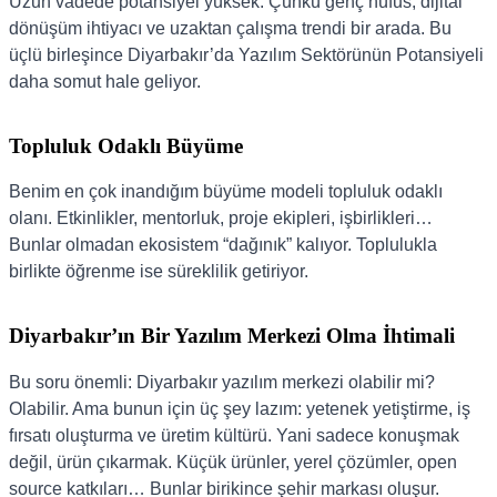
Uzun vadede potansiyel yüksek. Çünkü genç nüfus, dijital
dönüşüm ihtiyacı ve uzaktan çalışma trendi bir arada. Bu
üçlü birleşince Diyarbakır’da Yazılım Sektörünün Potansiyeli
daha somut hale geliyor.
Topluluk Odaklı Büyüme
Benim en çok inandığım büyüme modeli topluluk odaklı
olanı. Etkinlikler, mentorluk, proje ekipleri, işbirlikleri…
Bunlar olmadan ekosistem “dağınık” kalıyor. Toplulukla
birlikte öğrenme ise süreklilik getiriyor.
Diyarbakır’ın Bir Yazılım Merkezi Olma İhtimali
Bu soru önemli: Diyarbakır yazılım merkezi olabilir mi?
Olabilir. Ama bunun için üç şey lazım: yetenek yetiştirme, iş
fırsatı oluşturma ve üretim kültürü. Yani sadece konuşmak
değil, ürün çıkarmak. Küçük ürünler, yerel çözümler, open
source katkıları… Bunlar birikince şehir markası oluşur.