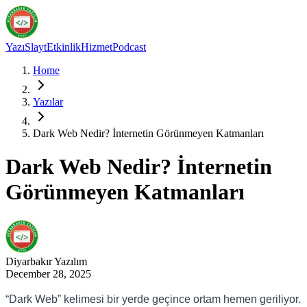
Yazı
Slayt
Etkinlik
Hizmet
Podcast
Home
Yazılar
Dark Web Nedir? İnternetin Görünmeyen Katmanları
Dark Web Nedir? İnternetin
Görünmeyen Katmanları
Diyarbakır
Yazılım
December 28, 2025
“Dark Web” kelimesi bir yerde geçince ortam hemen geriliyor.