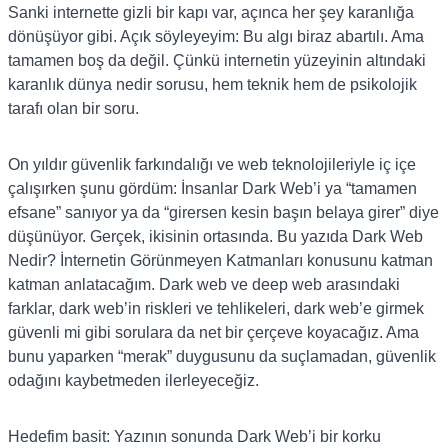
Sanki internette gizli bir kapı var, açınca her şey karanlığa
dönüşüyor gibi. Açık söyleyeyim: Bu algı biraz abartılı. Ama
tamamen boş da değil. Çünkü internetin yüzeyinin altındaki
karanlık dünya nedir sorusu, hem teknik hem de psikolojik
tarafı olan bir soru.
On yıldır güvenlik farkındalığı ve web teknolojileriyle iç içe
çalışırken şunu gördüm: İnsanlar Dark Web’i ya “tamamen
efsane” sanıyor ya da “girersen kesin başın belaya girer” diye
düşünüyor. Gerçek, ikisinin ortasında. Bu yazıda Dark Web
Nedir? İnternetin Görünmeyen Katmanları konusunu katman
katman anlatacağım. Dark web ve deep web arasındaki
farklar, dark web’in riskleri ve tehlikeleri, dark web’e girmek
güvenli mi gibi sorulara da net bir çerçeve koyacağız. Ama
bunu yaparken “merak” duygusunu da suçlamadan, güvenlik
odağını kaybetmeden ilerleyeceğiz.
Hedefim basit: Yazının sonunda Dark Web’i bir korku