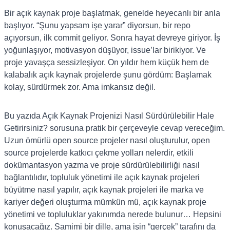
Bir açık kaynak proje başlatmak, genelde heyecanlı bir anla
başlıyor. “Şunu yapsam işe yarar” diyorsun, bir repo
açıyorsun, ilk commit geliyor. Sonra hayat devreye giriyor. İş
yoğunlaşıyor, motivasyon düşüyor, issue’lar birikiyor. Ve
proje yavaşça sessizleşiyor. On yıldır hem küçük hem de
kalabalık açık kaynak projelerde şunu gördüm: Başlamak
kolay, sürdürmek zor. Ama imkansız değil.
Bu yazıda Açık Kaynak Projenizi Nasıl Sürdürülebilir Hale
Getirirsiniz? sorusuna pratik bir çerçeveyle cevap vereceğim.
Uzun ömürlü open source projeler nasıl oluşturulur, open
source projelerde katkıcı çekme yolları nelerdir, etkili
dokümantasyon yazma ve proje sürdürülebilirliği nasıl
bağlantılıdır, topluluk yönetimi ile açık kaynak projeleri
büyütme nasıl yapılır, açık kaynak projeleri ile marka ve
kariyer değeri oluşturma mümkün mü, açık kaynak proje
yönetimi ve topluluklar yakınımda nerede bulunur… Hepsini
konuşacağız. Samimi bir dille, ama işin “gerçek” tarafını da