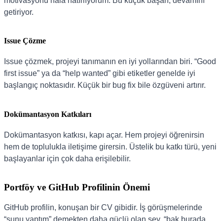
motivasyonu hâlâ hatırlıyorum. Bu küçük başarı, devamını
getiriyor.
Issue Çözme
Issue çözmek, projeyi tanımanın en iyi yollarından biri. “Good
first issue” ya da “help wanted” gibi etiketler genelde iyi
başlangıç noktasıdır. Küçük bir bug fix bile özgüveni artırır.
Dokümantasyon Katkıları
Dokümantasyon katkısı, kapı açar. Hem projeyi öğrenirsin
hem de toplulukla iletişime girersin. Üstelik bu katkı türü, yeni
başlayanlar için çok daha erişilebilir.
Portföy ve GitHub Profilinin Önemi
GitHub profilin, konuşan bir CV gibidir. İş görüşmelerinde
“şunu yaptım” demekten daha güçlü olan şey, “bak burada