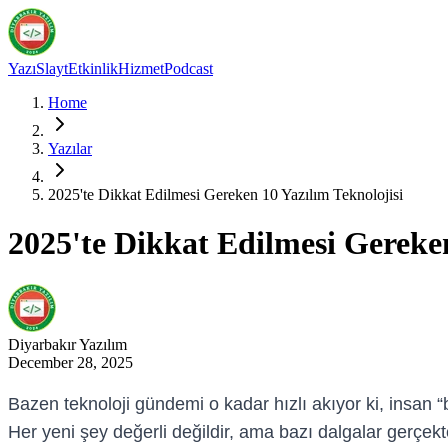
Yazı
Slayt
Etkinlik
Hizmet
Podcast
Home
Yazılar
2025'te Dikkat Edilmesi Gereken 10 Yazılım Teknolojisi
2025'te Dikkat Edilmesi Gereken
Diyarbakır
Yazılım
December 28, 2025
Bazen teknoloji gündemi o kadar hızlı akıyor ki, insan “be
Her yeni şey değerli değildir, ama bazı dalgalar gerçekt